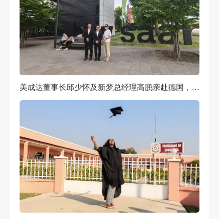
美成达董事长邱少怀及新梦总经理高鹏亲赴德国，带你揭开萨尔公立预科的神秘面纱