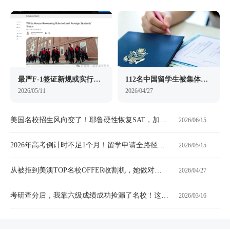
最严F-1签证新规或实行，不能延期、不能转专业，百万留美生路被堵死？
112名中国留学生被集体退学！“3+1”项目与留学捷径背后的陷阱
2026/05/11
2026/04/27
美国名校招生风向变了！耶鲁硬性恢复SAT，加州大学教授联名：2027起STEM必考标化！
2026/06/15
2026年高考倒计时不足1个月！留学申请全路径解析，给孩子多一份选择！
2026/05/15
从被拒到美澳TOP名校OFFER收割机，她做对了什么？
2026/04/27
考研查分后，我靠六级成绩成功捡漏了名校！这些国家/地区还能无雅思申请
2026/03/16