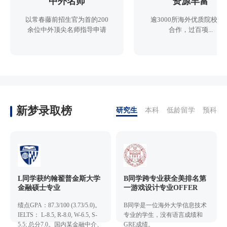
中外名师
资源丰富
以常春藤前招生官为首的200
逾3000所海外优质院校直
余位中外顶尖名师指导申请
合作，过百项...
新梦录取榜
研究生
本科
低龄留学
预科
L同学获约翰翟普金斯大学
B同学跨专业获全美排名第
金融硕士专业
一游戏设计专业OFFER
绩点GPA：87.3/100 (3.73/5.0)。
B同学是一位海外大学信息技术
IELTS： L-8.5, R-8.0, W-6.5, S-
专业的学生，没有语言成绩和
5.5; 总分7.0。国内某金融中介、
GRE成绩。