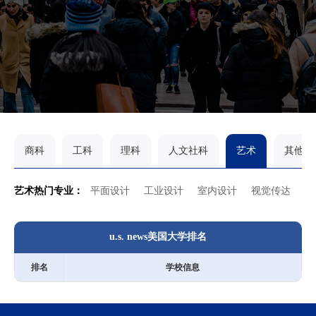
商科
工科
理科
人文社科
艺术
其他
艺术热门专业：
平面设计
工业设计
室内设计
视觉传达
游
u.s. news美国大学排名
排名
学校信息