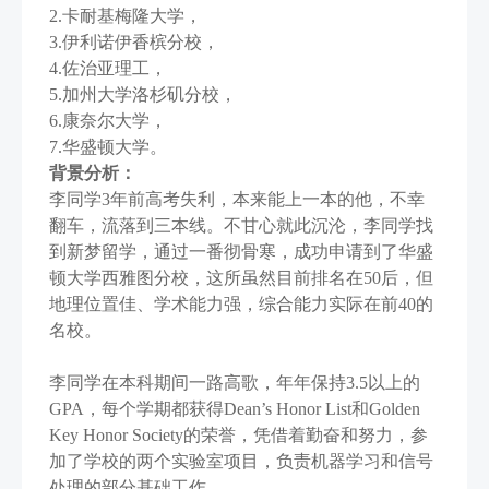
2.卡耐基梅隆大学，
3.伊利诺伊香槟分校，
4.佐治亚理工，
5.加州大学洛杉矶分校，
6.康奈尔大学，
7.华盛顿大学。
背景分析：
李同学3年前高考失利，本来能上一本的他，不幸
翻车，流落到三本线。不甘心就此沉沦，李同学找
到新梦留学，通过一番彻骨寒，成功申请到了华盛
顿大学西雅图分校，这所虽然目前排名在50后，但
地理位置佳、学术能力强，综合能力实际在前40的
名校。
李同学在本科期间一路高歌，年年保持3.5以上的
GPA，每个学期都获得Dean’s Honor List和Golden
Key Honor Society的荣誉，凭借着勤奋和努力，参
加了学校的两个实验室项目，负责机器学习和信号
处理的部分基础工作。